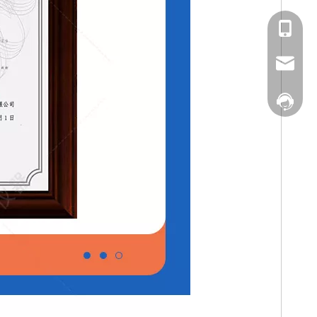
138-6868
service
AI客服