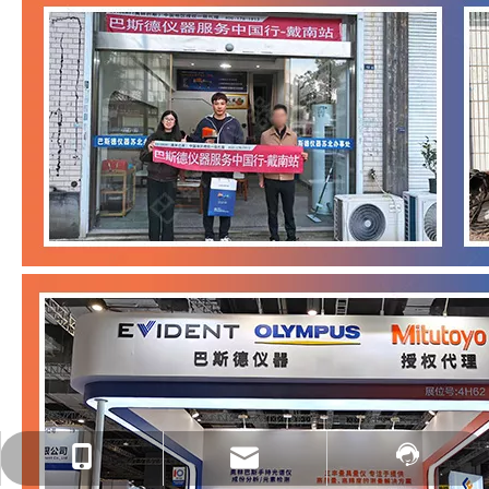
service@mail.com
138-6868-6868
AI客服