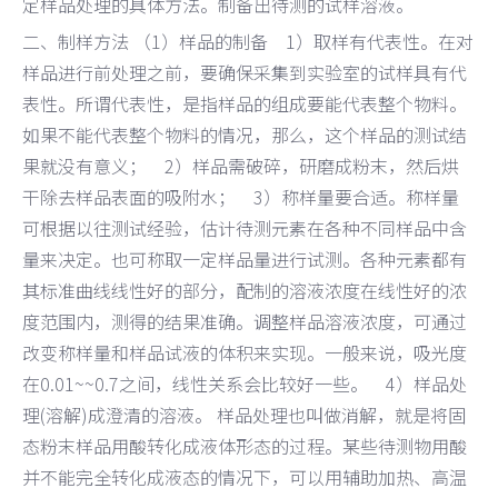
定样品处理的具体方法。制备出待测的试样溶液。
二、制样方法 （1）样品的制备 1）取样有代表性。在对
样品进行前处理之前，要确保采集到实验室的试样具有代
表性。所谓代表性，是指样品的组成要能代表整个物料。
如果不能代表整个物料的情况，那么，这个样品的测试结
果就没有意义； 2）样品需破碎，研磨成粉末，然后烘
干除去样品表面的吸附水； 3）称样量要合适。称样量
可根据以往测试经验，估计待测元素在各种不同样品中含
量来决定。也可称取一定样品量进行试测。各种元素都有
其标准曲线线性好的部分，配制的溶液浓度在线性好的浓
度范围内，测得的结果准确。调整样品溶液浓度，可通过
改变称样量和样品试液的体积来实现。一般来说，吸光度
在0.01~~0.7之间，线性关系会比较好一些。 4）样品处
理(溶解)成澄清的溶液。 样品处理也叫做消解，就是将固
态粉末样品用酸转化成液体形态的过程。某些待测物用酸
并不能完全转化成液态的情况下，可以用辅助加热、高温